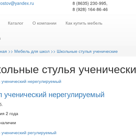
rostov@yandex.ru
8 (8635) 230-995,
8 (928) 164-86-46
Каталог
О компании
Как купить мебель
ы
вная
>> Мебель для школ
>> Школьные стулья ученические
ольные стулья ученическ
л ученический нерегулируемый
б.
ия 2 года
 наличии