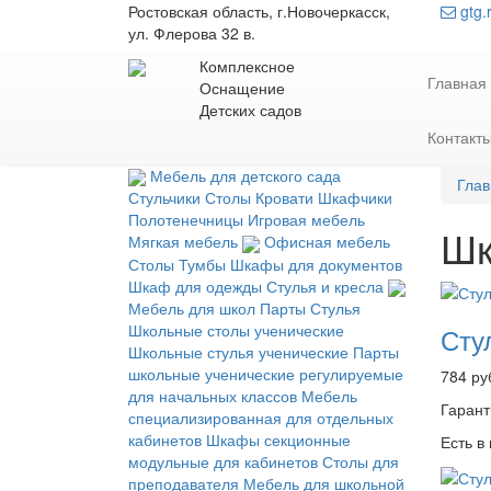
Ростовская область, г.Новочеркасск,
gtg.
ул. Флерова 32 в.
Комплексное
Главная
Оснащение
Детских садов
Контакт
Мебель для детского сада
Гла
Стульчики
Столы
Кровати
Шкафчики
Полотенечницы
Игровая мебель
Шк
Мягкая мебель
Офисная мебель
Столы
Тумбы
Шкафы для документов
Шкаф для одежды
Стулья и кресла
Мебель для школ
Парты
Стулья
Школьные столы ученические
Сту
Школьные стулья ученические
Парты
школьные ученические регулируемые
784 ру
для начальных классов
Мебель
Гарант
специализированная для отдельных
кабинетов
Шкафы секционные
Есть в
модульные для кабинетов
Столы для
преподавателя
Мебель для школьной