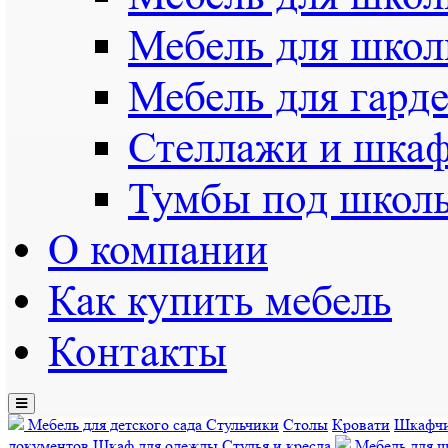
Мебель для школ
Мебель для гарде
Стеллажи и шкаф
Тумбы под школь
О компании
Как купить мебель
Контакты
Toggle
navigation
Мебель для детского сада
Стульчики
Столы
Кровати
Шкафч
документов
Шкаф для одежды
Стулья и кресла
Мебель для 