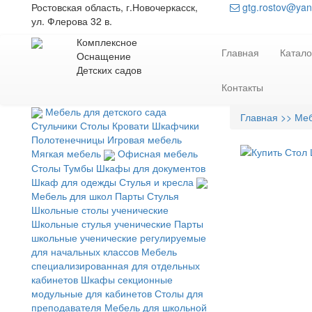
Ростовская область, г.Новочеркасск,
gtg.rostov@yan
ул. Флерова 32 в.
Комплексное
Главная
Катало
Оснащение
Детских садов
Контакты
Мебель для детского сада
Главная
>> Меб
Стульчики
Столы
Кровати
Шкафчики
Полотенечницы
Игровая мебель
Мягкая мебель
Офисная мебель
Столы
Тумбы
Шкафы для документов
Шкаф для одежды
Стулья и кресла
Мебель для школ
Парты
Стулья
Школьные столы ученические
Школьные стулья ученические
Парты
школьные ученические регулируемые
для начальных классов
Мебель
специализированная для отдельных
кабинетов
Шкафы секционные
модульные для кабинетов
Столы для
преподавателя
Мебель для школьной