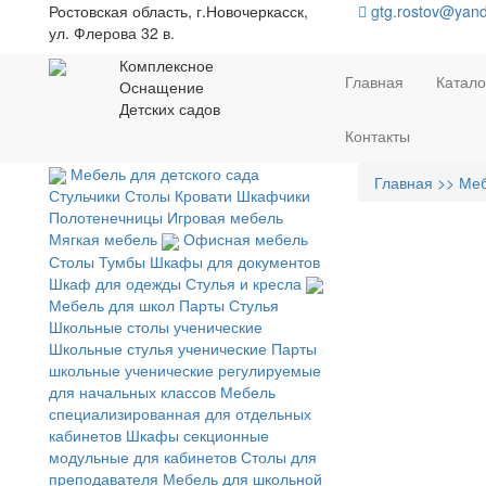
Ростовская область, г.Новочеркасск,
gtg.rostov@yand
ул. Флерова 32 в.
Комплексное
Главная
Катало
Оснащение
Детских садов
Контакты
Мебель для детского сада
Главная
>> Ме
Стульчики
Столы
Кровати
Шкафчики
Полотенечницы
Игровая мебель
Мягкая мебель
Офисная мебель
Столы
Тумбы
Шкафы для документов
Шкаф для одежды
Стулья и кресла
Мебель для школ
Парты
Стулья
Школьные столы ученические
Школьные стулья ученические
Парты
школьные ученические регулируемые
для начальных классов
Мебель
специализированная для отдельных
кабинетов
Шкафы секционные
модульные для кабинетов
Столы для
преподавателя
Мебель для школьной