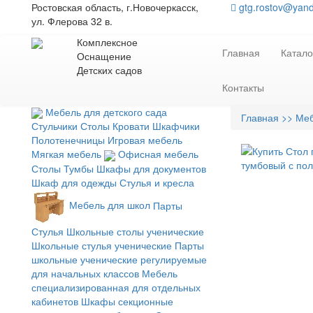
Ростовская область, г.Новочеркасск,
gtg.rostov@yand
ул. Флерова 32 в.
Комплексное
Главная
Катало
Оснащение
Детских садов
Контакты
Мебель для детского сада
Главная
>> Ме
Стульчики
Столы
Кровати
Шкафчики
Полотенечницы
Игровая мебель
Мягкая мебель
Офисная мебель
Столы
Тумбы
Шкафы для документов
Шкаф для одежды
Стулья и кресла
Мебель для школ
Парты
Стулья
Школьные столы ученические
Школьные стулья ученические
Парты
школьные ученические регулируемые
для начальных классов
Мебель
специализированная для отдельных
кабинетов
Шкафы секционные